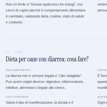
Non mi limito a "trovare qualcosa che mangi", ma
sinto
cerco di capire perché il comportamento alimentare
person
è cambiato, valutando dieta, routine, stato di salute
e contesto.
02 — CANE
Dieta per cane con diarrea: cosa fare?
INQUADRAMENTO
PERCH
La diarrea non è sempre legata a "cibo sbagliato".
È fond
Può avere origini diverse: digestive, infiammatorie,
quanto
infettive, alimentari o legate allo stress.
manif
COSA OSSERVO
QUAND
Valuto il tipo di manifestazione, la durata e il
Ogni i