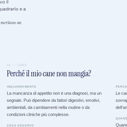
 il 
uadrarlo e a 
 meritano un 
01 — CANE
Perché il mio cane non mangia?
INQUADRAMENTO
PERCH
La mancanza di appetito non è una diagnosi, ma un
Le cau
segnale. Può dipendere da fattori digestivi, emotivi,
sovra
ambientali, da cambiamenti nella routine o da
dell'a
condizioni cliniche più complesse.
QUAND
Quando
COSA OSSERVO