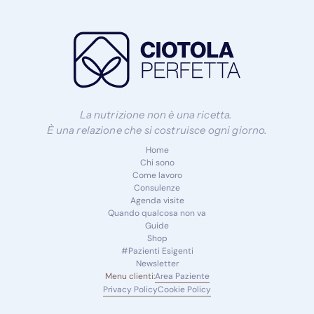
La nutrizione non è una ricetta. 
È una relazione che si costruisce ogni giorno.
Home
Chi sono
Come lavoro
Consulenze
Agenda visite
Quando qualcosa non va
Guide
Shop
#Pazienti Esigenti
Newsletter
Menu clienti:
Area Paziente
Privacy Policy
Cookie Policy